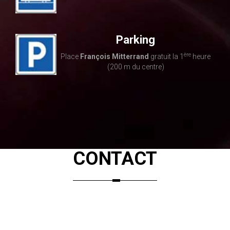
Parking
ère
Place
François Mitterrand
gratuit la 1
heure
(200 m du centre)
CONTACT