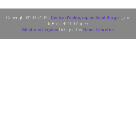
Copyright ©2016-
2026
Centre d'échographie Saint Serge
1, rue
de Brest 49100 Angers
Mentions Légales
Designed by
Denis Lebreton